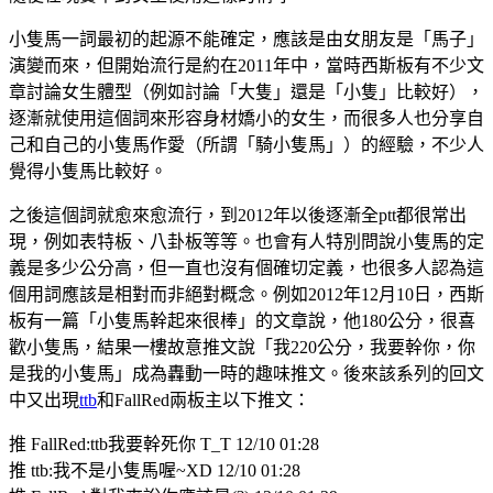
小隻馬一詞最初的起源不能確定，應該是
由女朋友是「馬子」
演變而來，
但開始流行是約在2011年中，當時西斯板有不少文
章討論女生體型（例如討論「大隻」還是「小隻」比較好），
逐漸就使用這個詞來形容身材嬌小的女生，而很多人也分享自
己和自己的小隻馬作愛（所謂「騎小隻馬」）的經驗，不少人
覺得小隻馬比較好。
之後這個詞就愈來愈流行，到2012年以後逐漸全ptt都很常出
現，例如表特板、八卦板等等。也會有人特別問說小隻馬的定
義是多少公分高，但一直也沒有個確切定義，也很多人認為這
個用詞應該是相對而非絕對概念。例如2012年12月10日，西斯
板有一篇「小隻馬幹起來很棒」的文章說，他180公分，很喜
歡小隻馬，結果一樓故意推文說「我220公分，我要幹你，你
是我的小隻馬」成為轟動一時的趣味推文。後來該系列的回文
中又出現
ttb
和FallRed兩板主以下推文：
推 FallRed:ttb我要幹死你 T_T 12/10 01:28
推 ttb:我不是小隻馬喔~XD 12/10 01:28