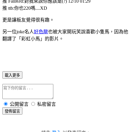
推 FallRed:對我來說你應該是(?) 12/10 01:29
推 ttb:你也220嗎....XD
更是讓板友覺得很有趣。
另一位joke名人
好色龍
也被大家開玩笑說喜歡小隻馬，因為他
翻譯了「彩虹小馬」的影片。
載入更多
公開留言
私密留言
發佈留言