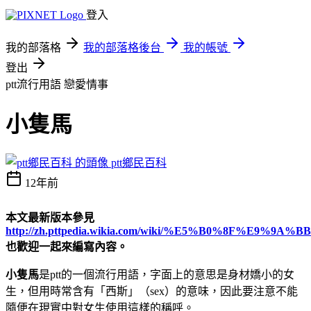
登入
我的部落格
我的部落格後台
我的帳號
登出
ptt流行用語
戀愛情事
小隻馬
ptt鄉民百科
12年前
本文最新版本參見
http://zh.pttpedia.wikia.com/wiki/%E5%B0%8F%E9%9
也歡迎一起來編寫內容。
小隻馬
是ptt的一個流行用語，字面上的意思是身材嬌小的女
生，但用時常含有「西斯」（sex）的意味，因此要注意不能
隨便在現實中對女生使用這樣的稱呼。